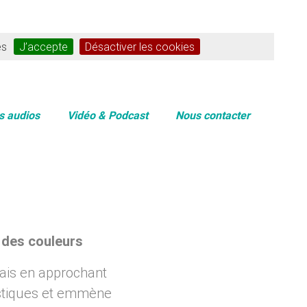
es
J’accepte
Désactiver les cookies
s audios
Vidéo & Podcast
Nous contacter
 des couleurs
çais en approchant
uistiques et emmène